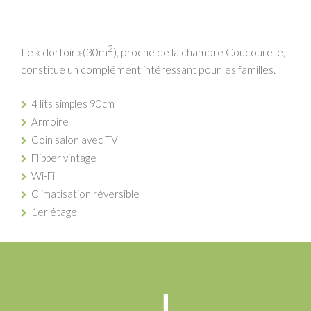
2
Le « dortoir »(30m
), proche de la chambre Coucourelle,
constitue un complément intéressant pour les familles.
4 lits simples 90cm
Armoire
Coin salon avec TV
Flipper vintage
Wi-Fi
Climatisation réversible
1er étage